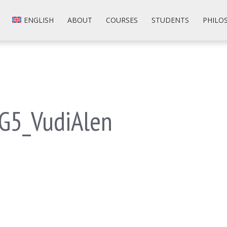
ENGLISH
ABOUT
COURSES
STUDENTS
PHILO
i_G5_VudiAlen