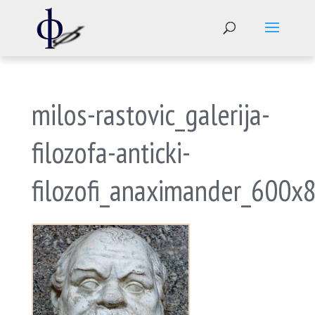
milos-rastovic_galerija-
filozofa-anticki-
filozofi_anaximander_600x