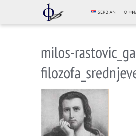
SERBIAN
О ФИ
milos-rastovic_ga
filozofa_srednje