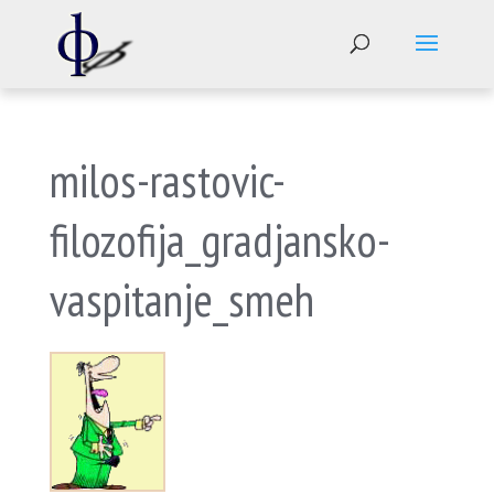
milos-rastovic-
filozofija_gradjansko-
vaspitanje_smeh