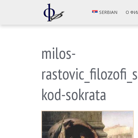
SERBIAN
О ФИ
milos-
rastovic_filozof
kod-sokrata