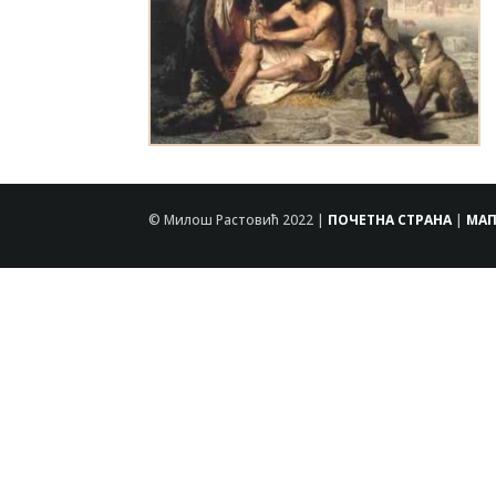
© Милош Растовић 2022 |
ПОЧЕТНА СТРАНА
|
МАП