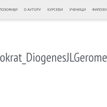
ЛОЗОФИЈИ
О АУТОРУ
КУРСЕВИ
УЧЕНИЦИ
ФИЛОЗО
i_sokrat_DiogenesJLGerome